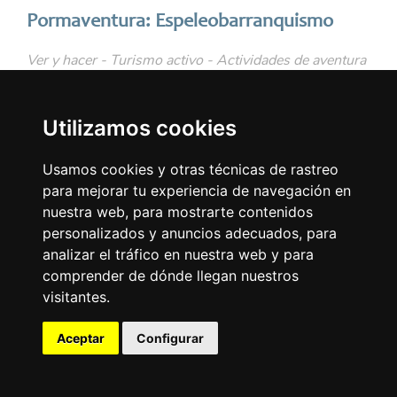
Pormaventura: Espeleobarranquismo
Ver y hacer - Turismo activo - Actividades de aventura
Las actividades de espeleobarranquismo y descenso
de cañones organizadas por Pormaventura en el
Utilizamos cookies
entorno de Montaña de...
Usamos cookies y otras técnicas de rastreo
Conócelo
Llamar
para mejorar tu experiencia de navegación en
nuestra web, para mostrarte contenidos
personalizados y anuncios adecuados, para
analizar el tráfico en nuestra web y para
comprender de dónde llegan nuestros
visitantes.
Aceptar
Configurar
Mapa
Lista