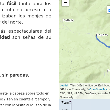
−
ta
fácil
tanto para los
ta ruta da acceso a la
ilizaban los monjes de
del norte.
ás espectaculares del
sidad
son señas de su
 sin paradas.
Leaflet
| Tiles © Esri — Source: Esri, i
GIS User Community, ©
OpenStreetMap
c
brete la cabeza sobre todo en
FAO, NPS, NRCAN, GeoBase, Kadaster NL,
Community
mpo / Ten en cuenta el tiempo y
m
1,400
r con la visita al Museo de la