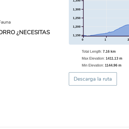
1,350
1,300
1,250
 Fauna
1,200
ORRO ¿NECESITAS
1,150
0
1
Total Length:
7.16 km
Max Elevation:
1411.13 m
Min Elevation:
1144.96 m
Descarga la ruta