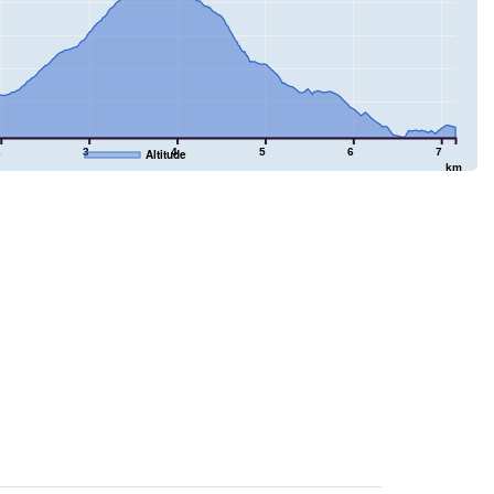
2
3
4
5
6
7
Altitude
km