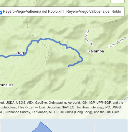
Reyero-Viego-Valbuena del Roblo.kml_Reyero-Viego-Valbuena del Roblo
-cubed, USDA, USGS, AEX, GeoEye, Getmapping, Aerogrid, IGN, IGP, UPR-EGP, and the
ontributors, Tiles © Esri — Esri, DeLorme, NAVTEQ, TomTom, Intermap, iPC, USGS,
 Ordnance Survey, Esri Japan, METI, Esri China (Hong Kong), and the GIS User