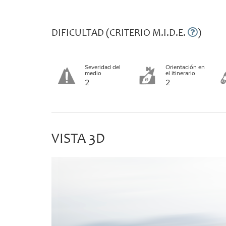
DIFICULTAD (CRITERIO M.I.D.E.
)
Severidad del
Orientación en
medio
el itinerario
2
2
VISTA 3D