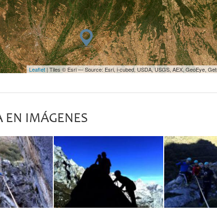
Leaflet
| Tiles © Esri — Source: Esri, i-cubed, USDA, USGS, AEX, GeoEye, Ge
A EN IMÁGENES