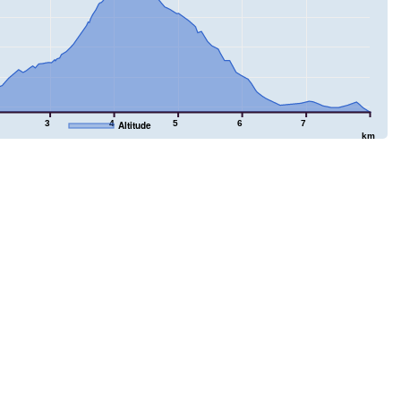
3
4
5
6
7
Altitude
km