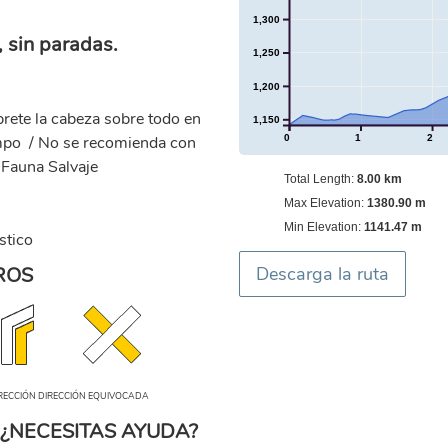
1,300
 sin paradas.
1,250
1,200
brete la cabeza sobre todo en
1,150
tiempo / No se recomienda con
0
1
2
 Fauna Salvaje
Total Length:
8.00 km
Max Elevation:
1380.90 m
Min Elevation:
1141.47 m
stico
ROS
Descarga la ruta
IRECCIÓN EQUIVOCADA
¿NECESITAS AYUDA?