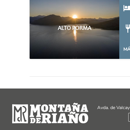
ALTO PORMA
MÁ
Avda. de Valcay