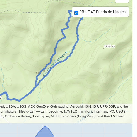
PR LE 47.Puerto de Linares
-cubed, USDA, USGS, AEX, GeoEye, Getmapping, Aerogrid, IGN, IGP, UPR-EGP, and the
ontributors, Tiles © Esri — Esri, DeLorme, NAVTEQ, TomTom, Intermap, iPC, USGS,
 Ordnance Survey, Esri Japan, METI, Esri China (Hong Kong), and the GIS User