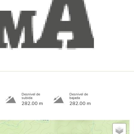
Desnivel de
Desnivel de
subida
bajada
282.00 m
282.00 m