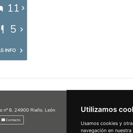
11
5
S INFO
Utilizamos coo
Siguénos en las redes
o nº 8. 24900 Riaño. León
Contacto
Usamos cookies y otras
navegación en nuestra