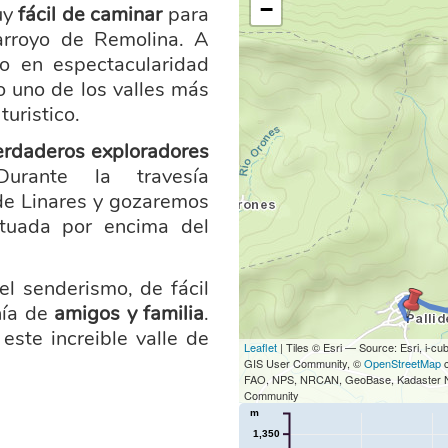
−
uy
fácil de caminar
para
 arroyo de Remolina. A
 en espectacularidad
o uno de los valles más
turistico.
erdaderos exploradores
Durante la travesía
de Linares y gozaremos
tuada por encima del
el senderismo, de fácil
ñía de
amigos y familia
.
este increible valle de
Leaflet
| Tiles © Esri — Source: Esri, i
GIS User Community, ©
OpenStreetMap
c
FAO, NPS, NRCAN, GeoBase, Kadaster NL,
Community
m
1,350