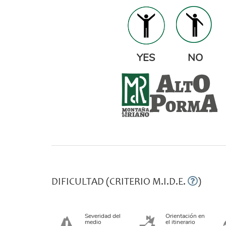
yesno-1.png
YES NO
alto_porma_definitivo.png
DIFICULTAD (CRITERIO M.I.D.E.
)
Severidad del
Orientación en
medio
el itinerario