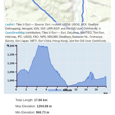
Leaflet
| Tiles © Esri — Source: Esri, i-cubed, USDA, USGS, AEX, GeoEye,
Getmapping, Aerogrid, IGN, IGP, UPR-EGP, and the GIS User Community, ©
OpenStreetMap
contributors, Tiles © Esri — Esri, DeLorme, NAVTEQ, TomTom,
Intermap, iPC, USGS, FAO, NPS, NRCAN, GeoBase, Kadaster NL, Ordnance
Survey, Esri Japan, METI, Esri China (Hong Kong), and the GIS User Community
m
1,200
1,150
1,100
1,050
1,000
0
2
4
6
8
10
12
14
16
Altitude
km
Total Length:
17.66 km
Max Elevation:
1204.08 m
Min Elevation:
966.73 m