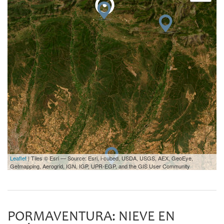
Leaflet
| Tiles © Esri — Source: Esri, i-cubed, USDA, USGS, AEX, GeoEye,
Getmapping, Aerogrid, IGN, IGP, UPR-EGP, and the GIS User Community
PORMAVENTURA: NIEVE EN