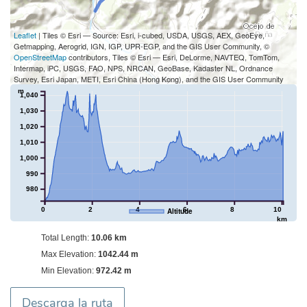
Leaflet
| Tiles © Esri — Source: Esri, i-cubed, USDA, USGS, AEX, GeoEye,
Getmapping, Aerogrid, IGN, IGP, UPR-EGP, and the GIS User Community, ©
OpenStreetMap
contributors, Tiles © Esri — Esri, DeLorme, NAVTEQ, TomTom,
Intermap, iPC, USGS, FAO, NPS, NRCAN, GeoBase, Kadaster NL, Ordnance
Survey, Esri Japan, METI, Esri China (Hong Kong), and the GIS User Community
m
1,040
1,030
1,020
1,010
1,000
990
980
0
2
4
6
8
10
Altitude
km
Total Length:
10.06 km
Max Elevation:
1042.44 m
Min Elevation:
972.42 m
Descarga la ruta