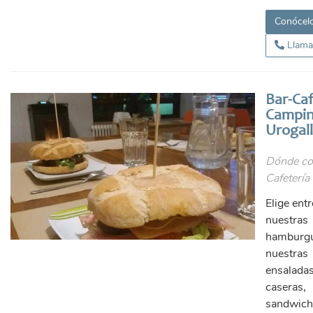
Conócel
Llama
Bar-Caf
Campin
Urogal
Dónde co
Cafetería 
Elige entr
nuestras
hamburgu
nuestras
ensalada
caseras,
sandwich