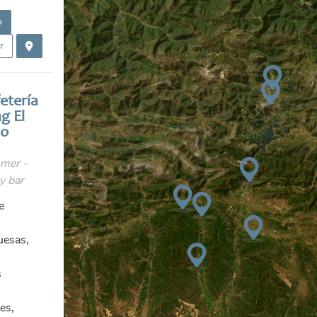
o
r
etería
g El
lo
mer -
y bar
e
esas,
s
es,