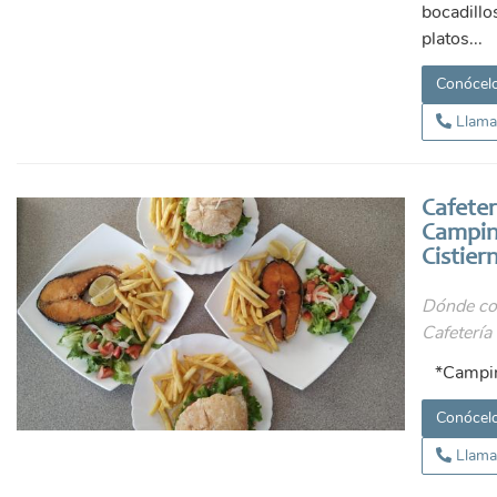
bocadillo
platos...
Conócel
Llama
Cafeter
Campi
Cistier
Dónde co
Cafetería 
*Campin
Conócel
Llama