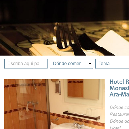
Hotel R
Monast
Ara-M
Dónde co
Restauran
Dónde do
Hotel