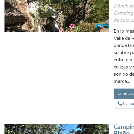
Dónde do
Camping 
de auto c
En lo más
Valle de 
donde la
se abre p
entre par
calizas y 
sonido de
marca...
Conócel
Llama
Campin
Riaño