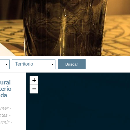
+
ural
−
erio
ada
mer -
tes -
rmir -