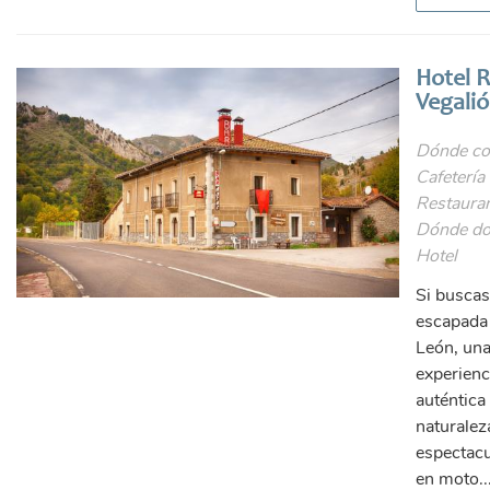
Hotel R
Vegali
Dónde co
Cafetería 
Restauran
Dónde do
Hotel
Si buscas
escapada 
León, un
experienc
auténtica
naturalez
espectacu
en moto..