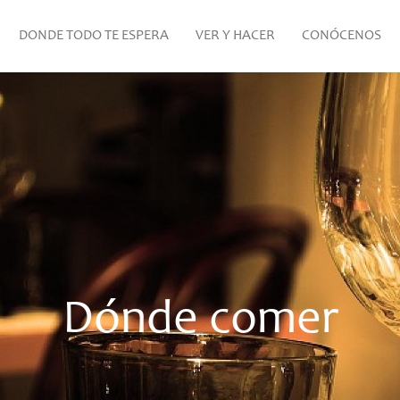
DONDE TODO TE ESPERA
VER Y HACER
CONÓCENOS
Dónde comer