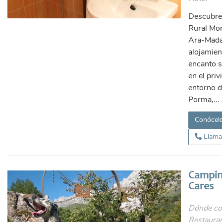
Descubre 
Rural Mo
Ara-Mada
alojamien
encanto s
en el priv
entorno d
Porma,...
Conócel
Llama
Campin
Cares
Dónde co
Restauran