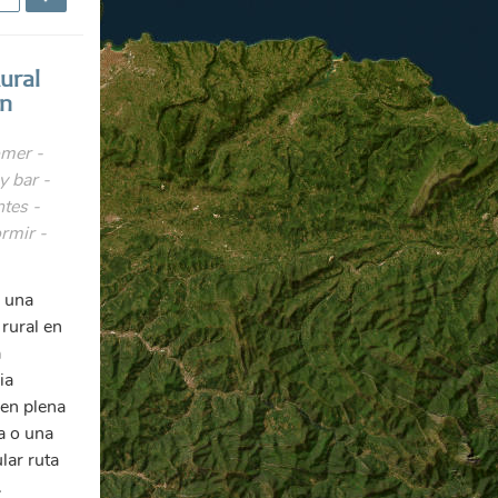
ural
ón
mer -
y bar -
tes -
rmir -
 una
rural en
a
ia
 en plena
a o una
lar ruta
.