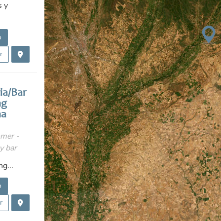
s y
o
r
ia/Bar
ng
na
mer -
y bar
g...
o
r