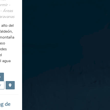
rmir -
- Áreas
aravanas
 alto del
Valdeón,
 montaña
aso
edes
el
l agua
o
r
g de