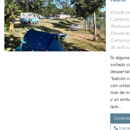
Dónde co
Cafetería 
Restauran
Dónde do
Camping 
de auto c
Si alguna
soñado c
despertar
“balcón n
con vista
mar de m
y un emb
que...
Conócel
Llama