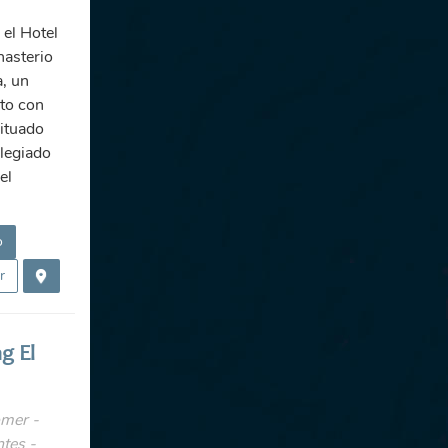
el Hotel
nasterio
, un
to con
ituado
ilegiado
el
o
r
g El
mer -
tes -