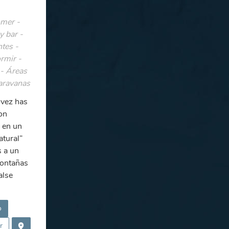
mer -
y bar -
tes -
rmir -
- Áreas
aravanas
 vez has
on
 en un
atural”
s a un
ontañas
alse
o
r