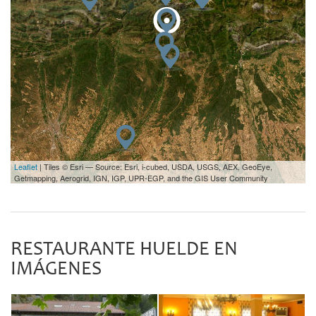
Leaflet
| Tiles © Esri — Source: Esri, i-cubed, USDA, USGS, AEX, GeoEye,
Getmapping, Aerogrid, IGN, IGP, UPR-EGP, and the GIS User Community
RESTAURANTE HUELDE EN
IMÁGENES