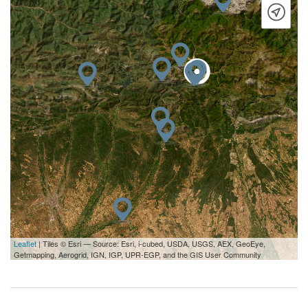
Leaflet
| Tiles © Esri — Source: Esri, i-cubed, USDA, USGS, AEX, GeoEye,
Getmapping, Aerogrid, IGN, IGP, UPR-EGP, and the GIS User Community