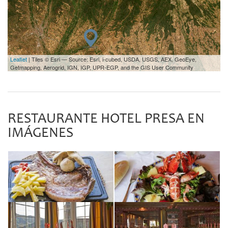
Leaflet
| Tiles © Esri — Source: Esri, i-cubed, USDA, USGS, AEX, GeoEye,
Getmapping, Aerogrid, IGN, IGP, UPR-EGP, and the GIS User Community
RESTAURANTE HOTEL PRESA EN
IMÁGENES