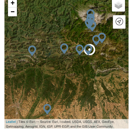
+
−
Leaflet
| Tiles © Esri — Source: Esri, i-cubed, USDA, USGS, AEX, GeoEye,
Getmapping, Aerogrid, IGN, IGP, UPR-EGP, and the GIS User Community