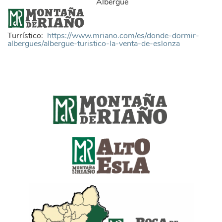
Albergue
marca_montana_riano_transpar_.png
Turrístico:
https://www.mriano.com/es/donde-dormir-
albergues/albergue-turistico-la-venta-de-eslonza
marca_montana_riano_transpar_.png
alto_esla_1.png
ayuntamiento_boca_de_huergano.png