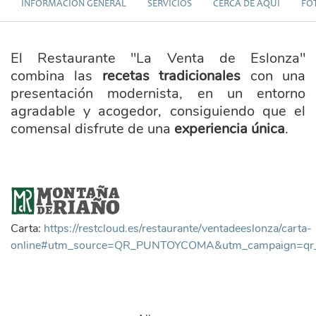
INFORMACIÓN GENERAL
SERVICIOS
CERCA DE AQUÍ
FO
El Restaurante "La Venta de Eslonza"
combina las
recetas tradicionales
con una
presentación modernista, en un entorno
agradable y acogedor, consiguiendo que el
comensal disfrute de una
experiencia única
.
marca_montana_riano_transpar_.png
Carta:
https://restcloud.es/restaurante/ventadeeslonza/carta-
online#utm_source=QR_PUNTOYCOMA&utm_campaign=