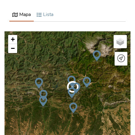
Mapa
Lista
+
−