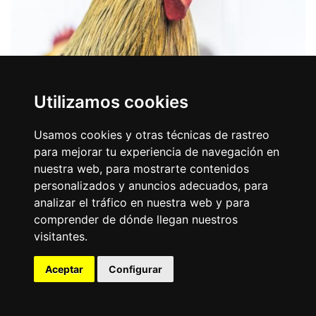
Museo del Gallo
Utilizamos cookies
Donde todo te espera - Imprescindibles - Museos
Usamos cookies y otras técnicas de rastreo
Si alguna vez pensaste que un gallo solo sirve para
para mejorar tu experiencia de navegación en
despertar pueblos… el Valle del Curueño viene a
nuestra web, para mostrarte contenidos
desmontar esa...
personalizados y anuncios adecuados, para
analizar el tráfico en nuestra web y para
Conócelo
Llamar
comprender de dónde llegan nuestros
visitantes.
Aceptar
Configurar
Mapa
Lista