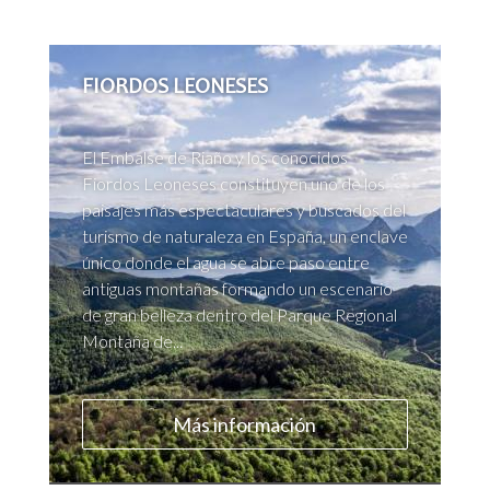
FIORDOS LEONESES
El Embalse de Riaño y los conocidos
Fiordos Leoneses constituyen uno de los
paisajes más espectaculares y buscados del
turismo de naturaleza en España, un enclave
único donde el agua se abre paso entre
antiguas montañas formando un escenario
de gran belleza dentro del Parque Regional
Montaña de...
Más información