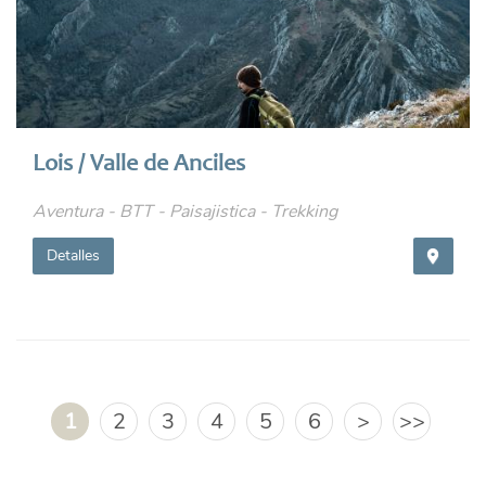
Lois / Valle de Anciles
Aventura - BTT - Paisajistica - Trekking
Detalles
Páginas
1
2
3
4
5
6
>
>>