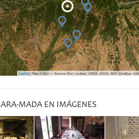
Leaflet
| Tiles © Esri — Source: Esri, i-cubed, USDA, USGS, AEX, GeoEye, Ge
 ARA-MADA EN IMÁGENES