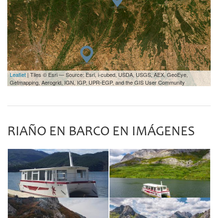
Leaflet
| Tiles © Esri — Source: Esri, i-cubed, USDA, USGS, AEX, GeoEye,
Getmapping, Aerogrid, IGN, IGP, UPR-EGP, and the GIS User Community
RIAÑO EN BARCO EN IMÁGENES