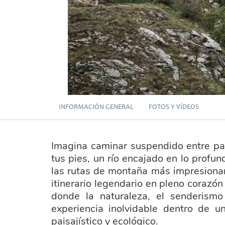
INFORMACIÓN GENERAL
FOTOS Y VÍDEOS
Imagina caminar suspendido entre par
tus pies, un río encajado en lo profu
las rutas de montaña más impresionan
itinerario legendario en pleno corazó
donde la naturaleza, el senderism
experiencia inolvidable dentro de u
paisajístico y ecológico.