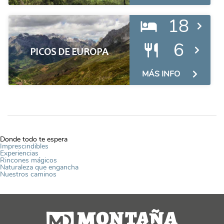
18
6
PICOS DE EUROPA
MÁS INFO
Donde todo te espera
Imprescindibles
Experiencias
Rincones mágicos
Naturaleza que engancha
Nuestros caminos