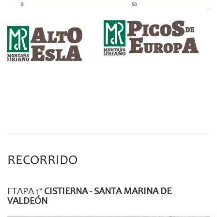
picos_de_europa_1.jpg
alto_esla_1.jpg
RECORRIDO
ETAPA 1ª
CISTIERNA - SANTA MARINA DE
VALDEÓN