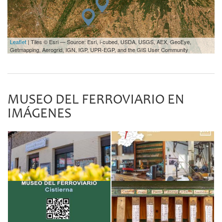
Leaflet
| Tiles © Esri — Source: Esri, i-cubed, USDA, USGS, AEX, GeoEye,
Getmapping, Aerogrid, IGN, IGP, UPR-EGP, and the GIS User Community
MUSEO DEL FERROVIARIO EN
IMÁGENES