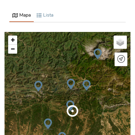
Mapa
Lista
+
−