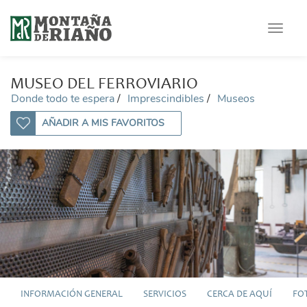
Toggle
navigat
MUSEO DEL FERROVIARIO
Donde todo te espera
Imprescindibles
Museos
AÑADIR A MIS FAVORITOS
INFORMACIÓN GENERAL
SERVICIOS
CERCA DE AQUÍ
FO