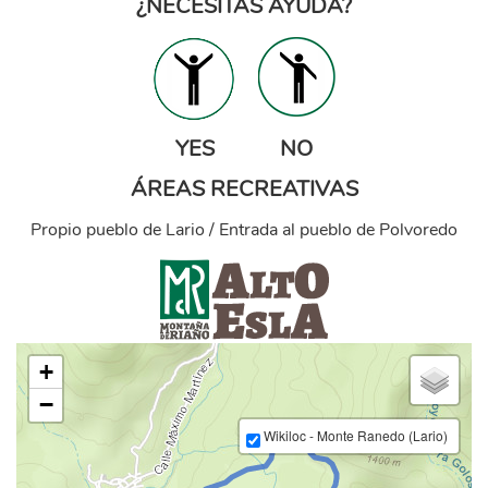
¿NECESITAS AYUDA?
yesno-1.png
YES NO
ÁREAS RECREATIVAS
Propio pueblo de Lario / Entrada al pueblo de Polvoredo
alto_esla_1.png
+
−
Wikiloc - Monte Ranedo (Lario)