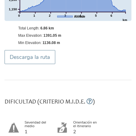
1,150
0
1
2
3
4
5
6
Altitude
km
Total Length:
6.86 km
Max Elevation:
1391.05 m
Min Elevation:
1136.08 m
Descarga la ruta
DIFICULTAD (CRITERIO M.I.D.E.
)
Severidad del
Orientación en
medio
el itinerario
1
2