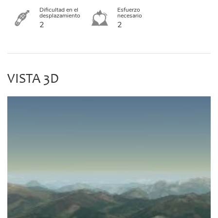
Dificultad en el
Esfuerzo
desplazamiento
necesario
2
2
VISTA 3D