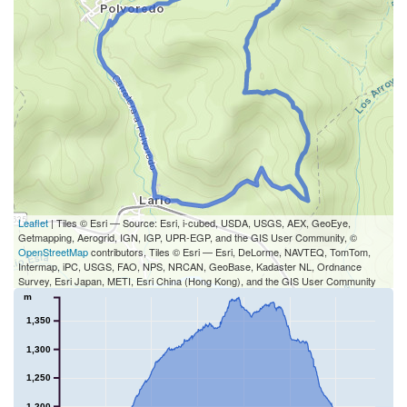
Leaflet
| Tiles © Esri — Source: Esri, i-cubed, USDA, USGS, AEX, GeoEye,
Getmapping, Aerogrid, IGN, IGP, UPR-EGP, and the GIS User Community, ©
OpenStreetMap
contributors, Tiles © Esri — Esri, DeLorme, NAVTEQ, TomTom,
Intermap, iPC, USGS, FAO, NPS, NRCAN, GeoBase, Kadaster NL, Ordnance
Survey, Esri Japan, METI, Esri China (Hong Kong), and the GIS User Community
m
1,350
1,300
1,250
1,200