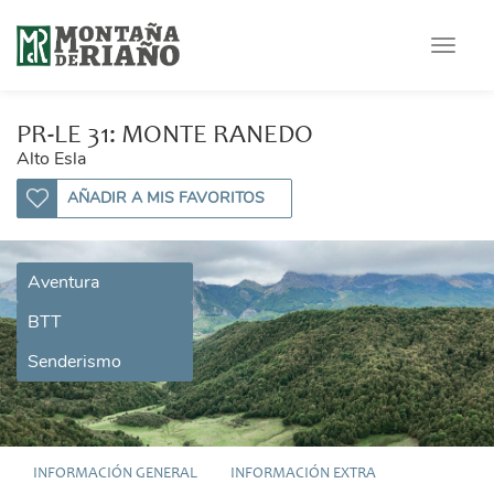
Toggle
navigat
PR-LE 31: MONTE RANEDO
Alto Esla
AÑADIR A MIS FAVORITOS
Aventura
BTT
Senderismo
INFORMACIÓN GENERAL
INFORMACIÓN EXTRA