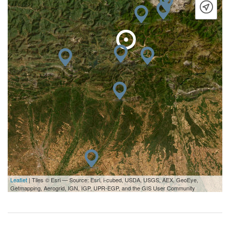
Leaflet
| Tiles © Esri — Source: Esri, i-cubed, USDA, USGS, AEX, GeoEye,
Getmapping, Aerogrid, IGN, IGP, UPR-EGP, and the GIS User Community