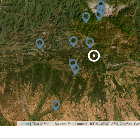
Leaflet
| Tiles © Esri — Source: Esri, i-cubed, USDA, USGS, AEX, GeoEye, Ge