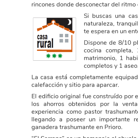
rincones donde desconectar del ritmo d
Si busca
s una cas
casa_rrural_3_estrellas.png
naturaleza, tranqui
te espera en un ent
Dispone de 8/10 pl
cocina completa, 
matrimonio, 1 habi
completos y 1 aseo
La casa está completamente equipada
calefacción y sitio para aparcar.
El edificio original fue construído po
los ahorros obtenidos por la vent
experiencia como pastor trashumante
llegando a poseer un importante re
ganadera trashumante en Prioro.