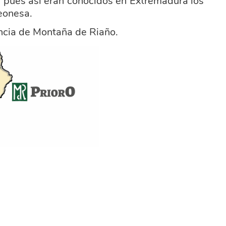
, pues así eran conocidos en Extremadura los
eonesa.
encia de Montaña de Riaño.