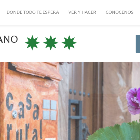
DONDE TODO TE ESPERA
VER Y HACER
CONÓCENOS
RANO