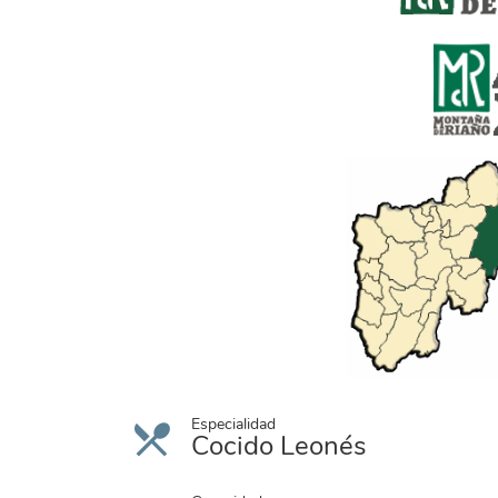
alto_esla_1_copia.png
ayuntamiento_boca_de_huergano.png
Especialidad
Cocido Leonés