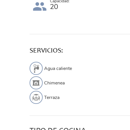
Capacidad:
20
SERVICIOS:
Agua caliente
Chimenea
Terraza