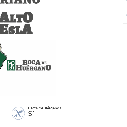
Carta de alérgenos
Sí