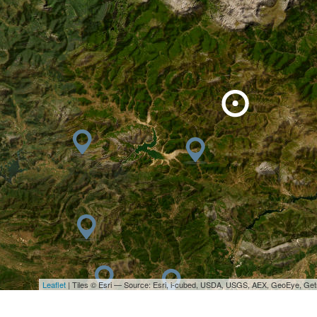
Leaflet
| Tiles © Esri — Source: Esri, i-cubed, USDA, USGS, AEX, GeoEye, Ge