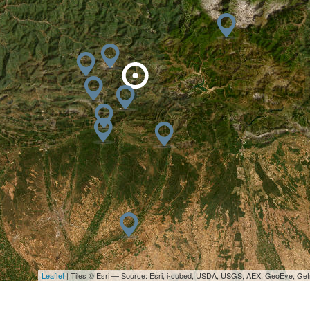
Leaflet
| Tiles © Esri — Source: Esri, i-cubed, USDA, USGS, AEX, GeoEye, Ge