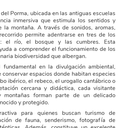
 del Porma, ubicada en las antiguas escuelas
encia inmersiva que estimula los sentidos y
de la montaña. A través de sonidos, aromas,
 recorrido permite adentrarse en tres de los
io: el río, el bosque y las cumbres. Esta
ayuda a comprender el funcionamiento de los
naria biodiversidad que albergan.
fundamental en la divulgación ambiental,
de conservar espacios donde habitan especies
o ibérico, el rebeco, el urogallo cantábrico o
retación cercana y didáctica, cada visitante
y montañas forman parte de un delicado
nocido y protegido.
tractiva para quienes buscan turismo de
vación de fauna, senderismo, fotografía de
uténticas. Además, constituye un excelente