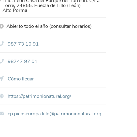
Lillo. León Casa del Parque del Torreón: C/La
Torre, 24855. Puebla de Lillo (León)
Alto Porma
Abierto todo el año (consultar horarios)
987 73 10 91
98747 97 01
Cómo llegar
https://patrimonionatural.org/
cp.picoseuropa.lillo@patrimonionatural.org