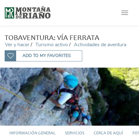
Toggle
navigat
TOBAVENTURA: VÍA FERRATA
Ver y hacer
Turismo activo
Actividades de aventura
ADD TO MY FAVORITES
INFORMACIÓN GENERAL
SERVICIOS
CERCA DE AQUÍ
FO