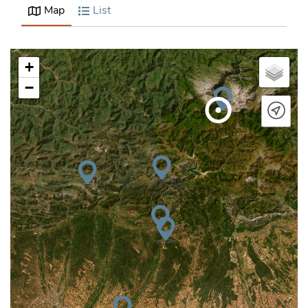
Map
List
+
−