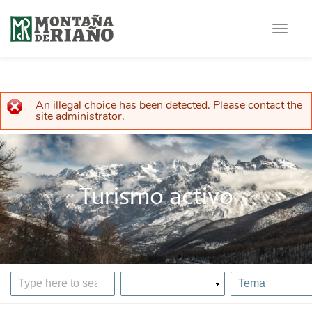
Toggle
navigat
An illegal choice has been detected. Please contact the
Error message
site administrator.
Turismo activo