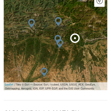
Leaflet
| Tiles © Esri — Source: Esri, i-cubed, USDA, USGS, AEX, GeoEye,
Getmapping, Aerogrid, IGN, IGP, UPR-EGP, and the GIS User Community