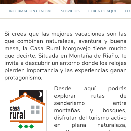
INFORMACIÓN GENERAL
SERVICIOS
CERCA DE AQUÍ
FO
Si crees que las mejores vacaciones son las
que combinan naturaleza, aventura y buena
mesa, la Casa Rural Morgovejo tiene mucho
que decirte. Situada en Montaña de Riaño, te
invita a descubrir un entorno donde los relojes
pierden importancia y las experiencias ganan
protagonismo.
Desde aquí podrás
casa_rrural_3_estrellas.png
explorar rutas de
senderismo entre
montañas y bosques,
disfrutar del turismo activo
en plena naturaleza,