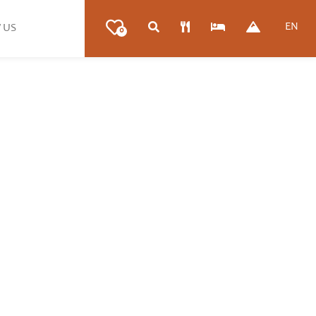
EN
 US
0