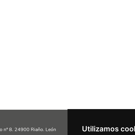
Utilizamos coo
Siguénos en las redes
o nº 8. 24900 Riaño. León