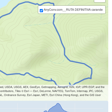
AnyConv.com__RUTA DEFINITIVA carande
-cubed, USDA, USGS, AEX, GeoEye, Getmapping, Aerogrid, IGN, IGP, UPR-EGP, and the
ontributors, Tiles © Esri — Esri, DeLorme, NAVTEQ, TomTom, Intermap, iPC, USGS,
 Ordnance Survey, Esri Japan, METI, Esri China (Hong Kong), and the GIS User