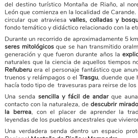
del destino turístico Montaña de Riaño, al nor
León que comienza en la localidad de Carande. 
circular que atraviesa
valles, colladas y bosq
fondo temático y didáctico relacionado con la e
Durante un recorrido de aproximadamente 5 km 
seres mitológicos
que se han transmitido oral
generación y que fueron durante años la
expli
naturales que la ciencia de aquellos tiempos no
Reñuberu
era el personaje fantástico que anun
truenos y relámpagos o el
Trasgu
, duende que 
hacía todo tipo de travesuras para reirse de lo
Una senda
sencilla y fácil de andar
que auna 
contacto con la naturaleza, de
descubrir mirado
la berrea
, con el placer de aprender la trad
leyendas de los pueblos ancestrales que vivieron
Una verdadera senda dentro un espacio pro