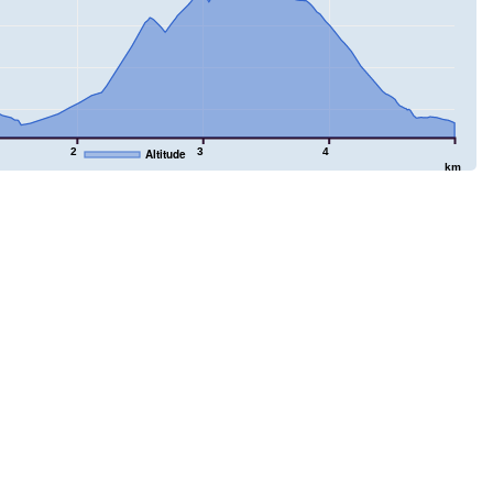
2
3
4
Altitude
km