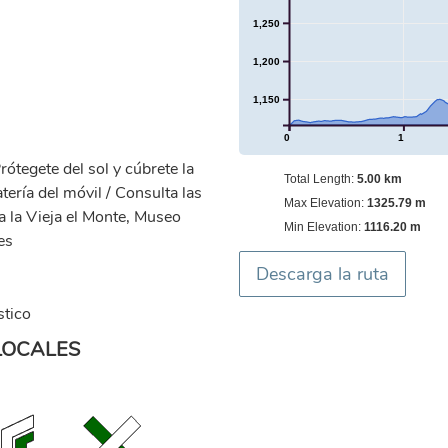
1,250
1,200
1,150
0
1
rótegete del sol y cúbrete la
Total Length:
5.00 km
tería del móvil / Consulta las
Max Elevation:
1325.79 m
a la Vieja el Monte, Museo
Min Elevation:
1116.20 m
es
Descarga la ruta
stico
LOCALES