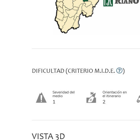
DIFICULTAD (CRITERIO M.I.D.E.
)
Severidad del
Orientación en
medio
el itinerario
1
2
VISTA 3D