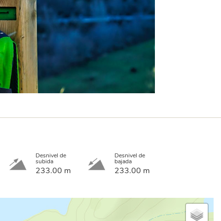
Desnivel de
Desnivel de
subida
bajada
233.00 m
233.00 m