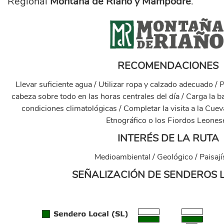
Regional
Montaña de Riaño y Mampodre
.
marca_montana_riano_transpar_.png
RECOMENDACIONES
Llevar suficiente agua / Utilizar ropa y calzado adecuado / P
cabeza sobre todo en las horas centrales del día / Carga la ba
condiciones climatológicas / Completar la visita a la Cuev
Etnográfico o los Fiordos Leones
INTERÉS DE LA RUTA
Medioambiental / Geológico / Paisají
SEÑALIZACIÓN DE SENDEROS 
senales_senderos_local.png