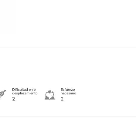
Dificultad en el
Esfuerzo
desplazamiento
necesario
2
2