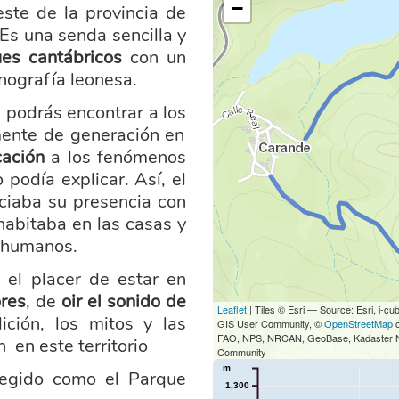
−
este de la provincia de
Es una senda sencilla y
ues cantábricos
con un
tnografía leonesa.
podrás encontrar a los
mente de generación en
cación
a los fenómenos
 podía explicar. Así, el
ciaba su presencia con
habitaba en las casas y
s humanos.
el placer de estar en
res
, de
oir el sonido de
Leaflet
| Tiles © Esri — Source: Esri, i
ición, los mitos y las
GIS User Community, ©
OpenStreetMap
c
FAO, NPS, NRCAN, GeoBase, Kadaster NL,
 en este territorio
Community
m
tegido como el Parque
1,300