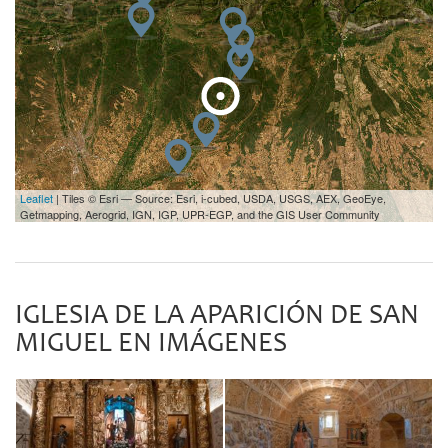
Leaflet
| Tiles © Esri — Source: Esri, i-cubed, USDA, USGS, AEX, GeoEye,
Getmapping, Aerogrid, IGN, IGP, UPR-EGP, and the GIS User Community
IGLESIA DE LA APARICIÓN DE SAN
MIGUEL EN IMÁGENES