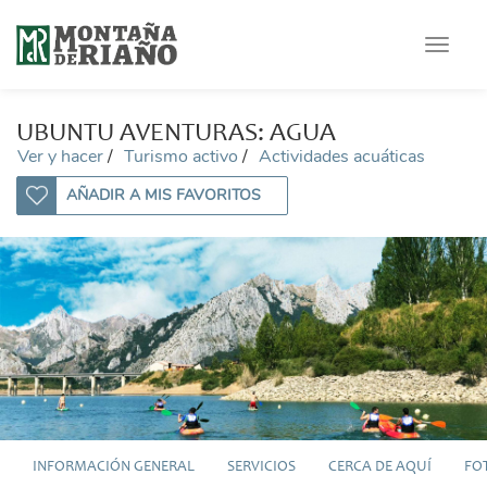
Toggle
navigat
UBUNTU AVENTURAS: AGUA
Ver y hacer
Turismo activo
Actividades acuáticas
AÑADIR A MIS FAVORITOS
INFORMACIÓN GENERAL
SERVICIOS
CERCA DE AQUÍ
FO