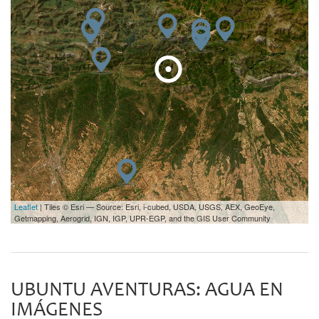
Leaflet
| Tiles © Esri — Source: Esri, i-cubed, USDA, USGS, AEX, GeoEye,
Getmapping, Aerogrid, IGN, IGP, UPR-EGP, and the GIS User Community
UBUNTU AVENTURAS: AGUA EN
IMÁGENES