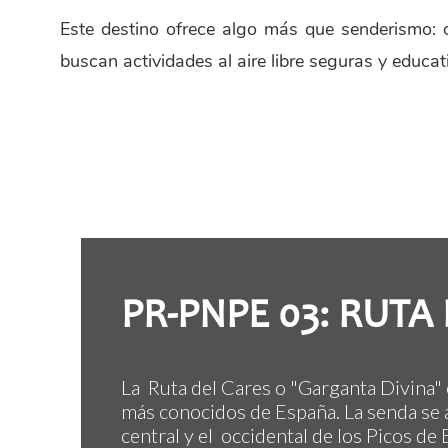
Este destino ofrece algo más que senderismo: of
buscan actividades al aire libre seguras y educat
PR-PNPE 03: RUTA
La Ruta del Cares o "Garganta Divina"
más conocidos de España. La senda se 
central y el occidental de los Picos de