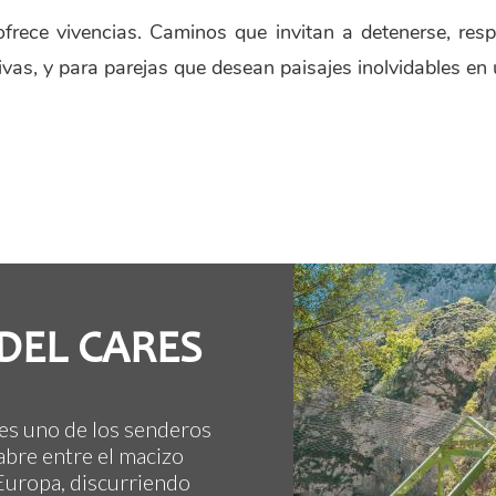
rece vivencias. Caminos que invitan a detenerse, respi
ivas, y para parejas que desean paisajes inolvidables en 
 DEL CARES
 es uno de los senderos
abre entre el macizo
 Europa, discurriendo