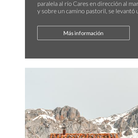
paralela al río Cares en dirección al ma
y sobre un camino pastoril, se levantó u
Más información