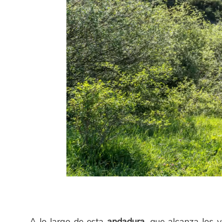
A lo largo de esta
andadura
, que alcanza los v