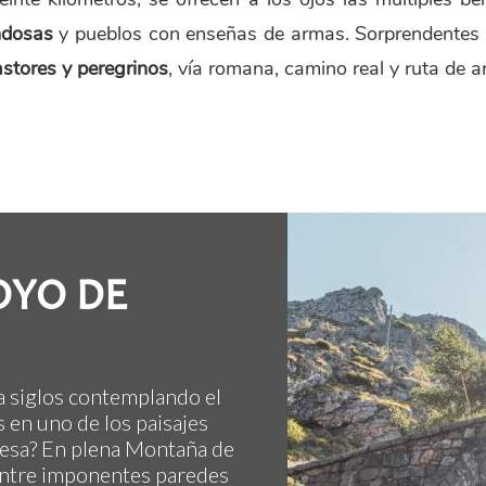
ndosas
y pueblos con enseñas de armas. Sorprendentes ri
stores y peregrinos
, vía romana, camino real y ruta de ar
OYO DE
a siglos contemplando el
 en uno de los paisajes
nesa? En plena Montaña de
 entre imponentes paredes