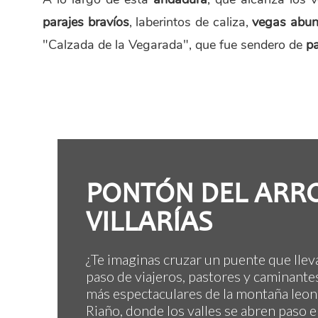
parajes bravíos
, laberintos de caliza,
vegas abu
"Calzada de la Vegarada", que fue sendero de
pa
PONTÓN DEL ARR
VILLARÍAS
¿Te imaginas cruzar un puente que llev
paso de viajeros, pastores y caminantes
más espectaculares de la montaña leo
Riaño, donde los valles se abren paso