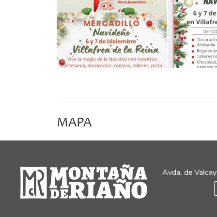
MAPA
+
−
Avda. de Valcay