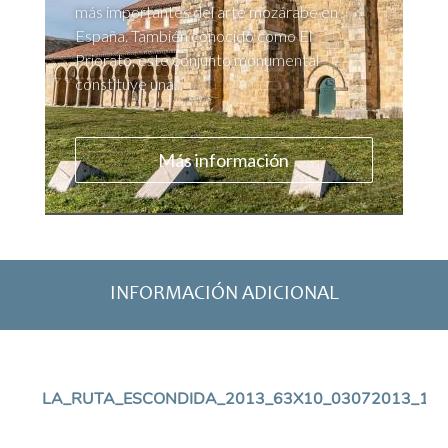
más importantes del arte mozárabe en
España. También conocido como El
Priorato, este conjunto monumental
constituye una...
Más información
INFORMACIÓN ADICIONAL
LA_RUTA_ESCONDIDA_2013_63X10_03072013_1_3