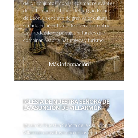
de los conjuntos monásticos más relevantes
del patrimonio histórico del antiguo Reino
de León, un enclave de gran valor cultural
situado en un entorno de ribera junto al río
Esla, rodeado de paisajes naturales que
combinan historia, naturaleza y turismo...
Más información
IGLESIA DE NUESTRA SEÑORA DE
LA ASUNCIÓN DE VILLARMÚN
Iglesia de Nuestra Señora de la Asunción de
Villarmún constituye uno de los ejemplos