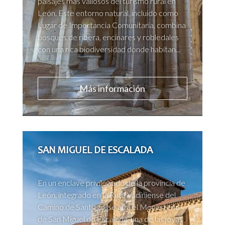
paisajes más valiosos del turismo rural en
León. Este entorno natural, incluido como
Lugar de Importancia Comunitaria, combina
bosques de ribera, encinares y robledales
con una rica biodiversidad donde habitan...
Más información
SAN MIGUEL DE ESCALADA
En un enclave privilegiado de la provincia de
León, integrado en la Ruta Vadiniense del
Camino de Santiago, se alza el Monasterio
de San Miguel de Escalada, una de las joyas