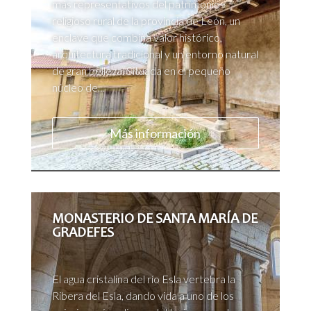
más representativos del patrimonio
religioso rural de la provincia de León, un
enclave que combina valor histórico,
arquitectura tradicional y un entorno natural
de gran belleza. Situada en el pequeño
núcleo de...
Más información
MONASTERIO DE SANTA MARÍA DE
GRADEFES
El agua cristalina del río Esla vertebra la
Ribera del Esla, dando vida a uno de los