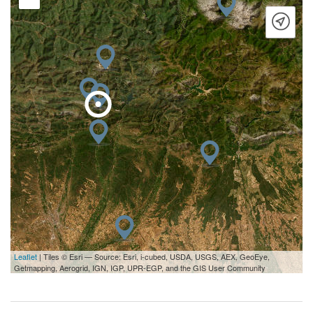
Leaflet
| Tiles © Esri — Source: Esri, i-cubed, USDA, USGS, AEX, GeoEye,
Getmapping, Aerogrid, IGN, IGP, UPR-EGP, and the GIS User Community