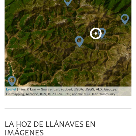
Leaflet
| Tiles © Esri — Source: Esri, i-cubed, USDA, USGS, AEX, GeoEye,
Getmapping, Aerogrid, IGN, IGP, UPR-EGP, and the GIS User Community
LA HOZ DE LLÁNAVES EN
IMÁGENES