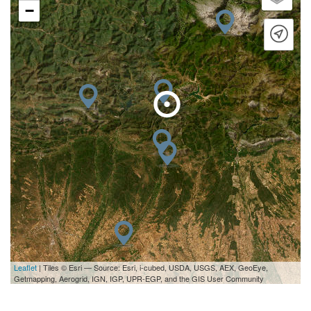
−
Leaflet
| Tiles © Esri — Source: Esri, i-cubed, USDA, USGS, AEX, GeoEye,
Getmapping, Aerogrid, IGN, IGP, UPR-EGP, and the GIS User Community