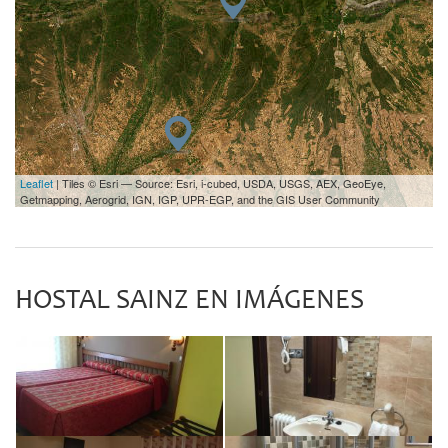
Leaflet
| Tiles © Esri — Source: Esri, i-cubed, USDA, USGS, AEX, GeoEye,
Getmapping, Aerogrid, IGN, IGP, UPR-EGP, and the GIS User Community
HOSTAL SAINZ EN IMÁGENES