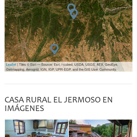
Leaflet
| Tiles © Esri — Source: Esri, i-cubed, USDA, USGS, AEX, GeoEye,
Getmapping, Aerogrid, IGN, IGP, UPR-EGP, and the GIS User Community
CASA RURAL EL JERMOSO EN
IMÁGENES