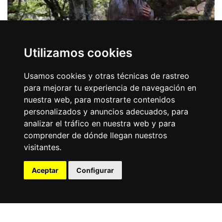
Utilizamos cookies
Usamos cookies y otras técnicas de rastreo
para mejorar tu experiencia de navegación en
Senda mitológica
nuestra web, para mostrarte contenidos
Donde todo te espera - Rincones Mágicos - Para todos
personalizados y anuncios adecuados, para
los públicos
analizar el tráfico en nuestra web y para
comprender de dónde llegan nuestros
En la Montaña de Riaño, el paisaje no solo se recorre:
visitantes.
también se escucha. Entre valles glaciares, bosques y
pueblos...
Aceptar
Configurar
Conócelo
Mapa
Lista