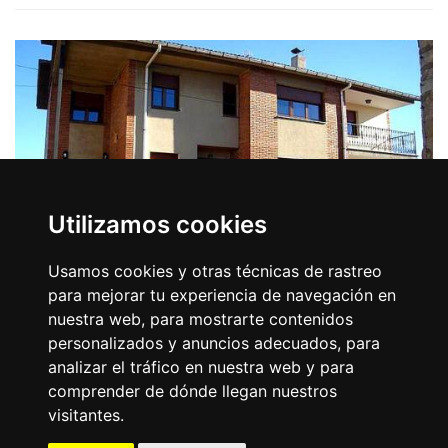
Utilizamos cookies
Usamos cookies y otras técnicas de rastreo
para mejorar tu experiencia de navegación en
nuestra web, para mostrarte contenidos
Vivienda de uso Turístico Casa La Loma
personalizados y anuncios adecuados, para
analizar el tráfico en nuestra web y para
Dónde dormir - Vivienda de uso turístico
comprender de dónde llegan nuestros
Vivienda de Uso Turístico La Loma, en Boñar, es el
visitantes.
punto de partida perfecto para quienes buscan una