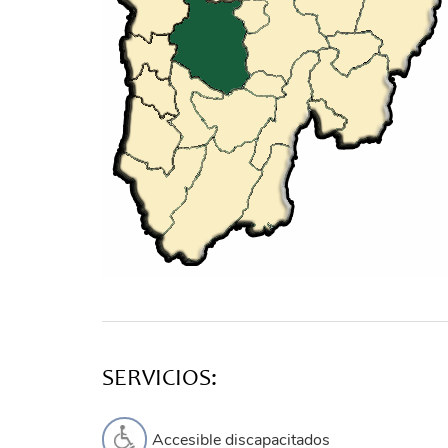
SERVICIOS:
Accesible discapacitados