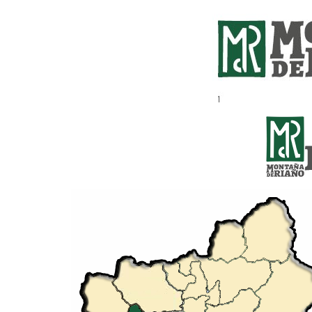
alto_porma_definitivo.png
ayuntamiento_bonar.png