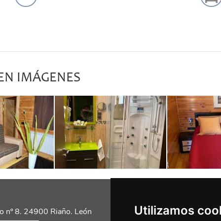
 EN IMÁGENES
Utilizamos coo
Siguénos en las redes
o nº 8. 24900 Riaño. León