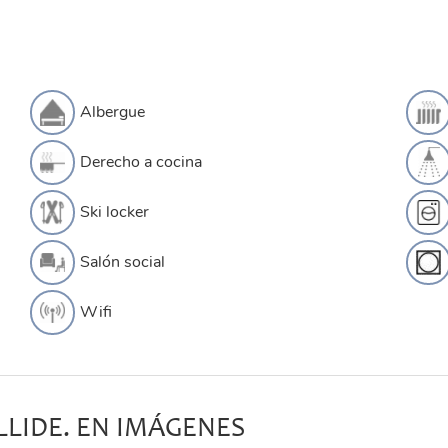
Albergue
Derecho a cocina
Ski locker
Salón social
Wifi
LLIDE. EN IMÁGENES