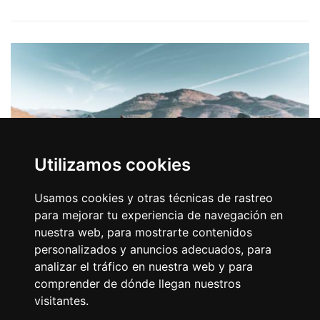
Utilizamos cookies
Usamos cookies y otras técnicas de rastreo
para mejorar tu experiencia de navegación en
nuestra web, para mostrarte contenidos
STAGE 2.B CAMINO OLVIDADO:
personalizados y anuncios adecuados, para
CISTIERNA - BOÑAR
analizar el tráfico en nuestra web y para
comprender de dónde llegan nuestros
We take Mercadillo Bridge across the Esla River near
visitantes.
the Cruz del Molino landmark and the old Shrine of San