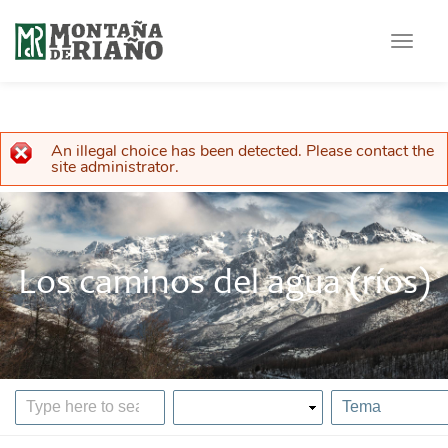
Toggle
navigat
An illegal choice has been detected. Please contact the
Error message
site administrator.
Los caminos del agua (ríos)