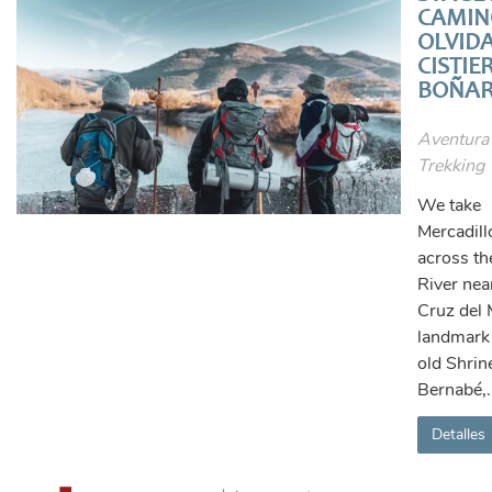
CAMIN
OLVID
CISTIE
BOÑA
Aventura
Trekking
We take
Mercadill
across th
River nea
Cruz del 
landmark
old Shrin
Bernabé,.
Detalles