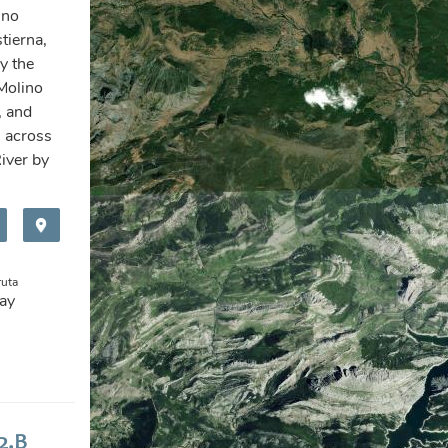
ino
tierna,
y the
Molino
, and
 across
River by
ruta
ay
2.B