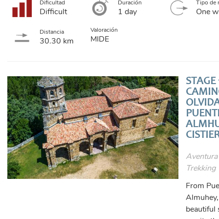
Dificultad
Duración
Tipo de 
Difficult
1 day
One w
Valoración
Distancia
MIDE
30.30 km
STAGE 1
CAMIN
OLVID
PUENT
ALMHU
CISTIE
Aventura
Trekking
From Pue
Almuhey,
beautiful