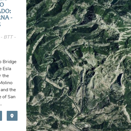
O
ADO:
RNA -
R
 - BTT -
o Bridge
e Esla
r the
Molino
 and the
e of San
..