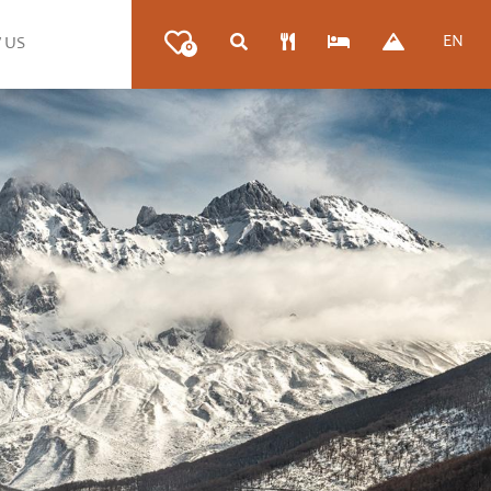
EN
 US
0