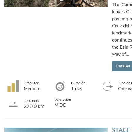
The Cam
leaves Cis
passing b
Cruz del 
landmark
continues
the Esla 
way of...
Detalles
Dificultad
Duración
Tipo de 
Medium
1 day
One w
Valoración
Distancia
MIDE
27.70 km
STAGE 