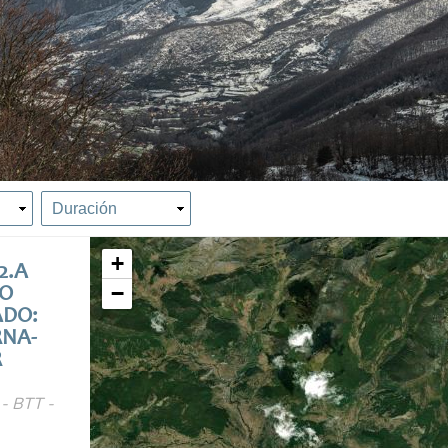
+
2.A
−
O
ADO:
RNA-
R
 - BTT -