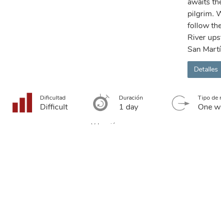
awaits th
pilgrim. 
follow th
River ups
San Martí
Detalles
Dificultad
Duración
Tipo de 
Difficult
1 day
One w
Valoración
Distancia
MIDE
21.17 km