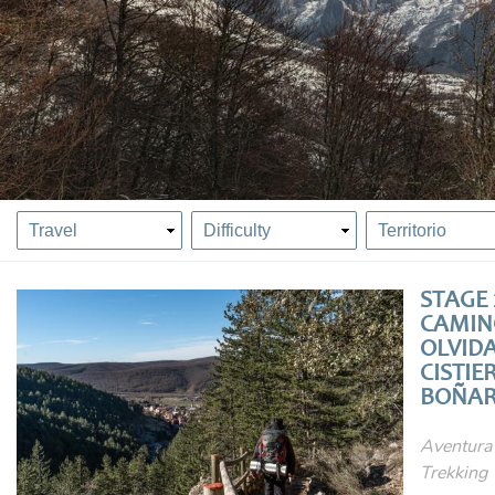
STAGE 
CAMIN
OLVID
CISTIE
BOÑA
Aventura
Trekking