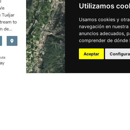
e
Utilizamos coo
We
e Tuéjar
Usamos cookies y otras
tream to
navegación en nuestra
n de...
anuncios adecuados, pa
comprender de dónde ll
Aceptar
Configura
ruta
ay